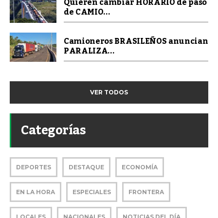
Quieren cambiar HORARIO de paso
de CAMIO...
Camioneros BRASILEÑOS anuncian
PARALIZA...
VER TODOS
Categorías
DEPORTES
DESTAQUE
ECONOMÍA
EN LA HORA
ESPECIALES
FRONTERA
LOCALES
NACIONALES
NOTICIAS DEL DÍA