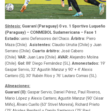
Síntesis:
Guaraní (Paraguay) 0 vs. 1 Sportivo Luqueño
(Paraguay) – CONMEBOL Sudamericana – Fase 1
Estadio:
ueno Defensores del Chaco.
Árbitro:
Piero
Maza (Chile).
Asistentes:
Claudio Urrutia (Chile) y Juan
Serrano (Chile).
Cuarto árbitro:
José Cabero
(Chile).
VAR:
Juan Lara (Chile).
AVAR:
Alejandro Molina
(Chile).
Gol:
88’ Diego Fernández (SL).
Amonestados:
19’
Gaspar Servio, 32’ Agustín Manzur y 90’ + 4’ Alexis
Cantero (G); 30’ Rubén Ríos y 76’ Lautaro Comas (SL).
Alineaciones:
Guaraní (0):
Gaspar Servio; Daniel Pérez, Paul Riveros,
Mario López y Alexis Cantero; Agustín Manzur (90’ César
Miño), Álvaro Cuello (63’ Stivel Moreira), Richard Prieto
(75’ Alcides Benítez) y Danilo Santacruz (75’ Paul