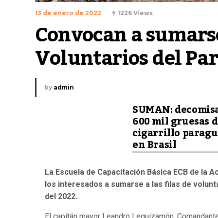
13 de enero de 2022
1226 Views
Convocan a sumarse 
Voluntarios del Pa
by
admin
SUMAN: decomis
600 mil gruesas 
cigarrillo parag
en Brasil
La Escuela de Capacitación Básica ECB de la
los interesados a sumarse a las filas de volun
del 2022.
El capitán mayor Leandro Leguizamón, Comandante 