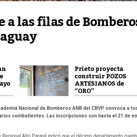
a las filas de Bomberos
raguay
an
Prieto proyecta
de
construir POZOS
uayo
ARTESIANOS de
“ORO”
 Academia Nacional de Bomberos ANB del CBVP convoca a to
tarios combatientes. Las inscripciones son hasta el 21 de e
Regional Alto Paraná indicó que el décimo departamento cuent