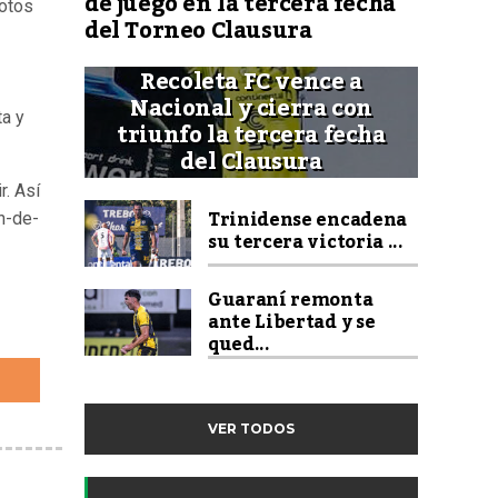
de juego en la tercera fecha
fotos
del Torneo Clausura
Recoleta FC vence a
Nacional y cierra con
ta y
triunfo la tercera fecha
del Clausura
. Así
Trinidense encadena
on-de-
su tercera victoria ...
Guaraní remonta
ante Libertad y se
qued...
VER TODOS