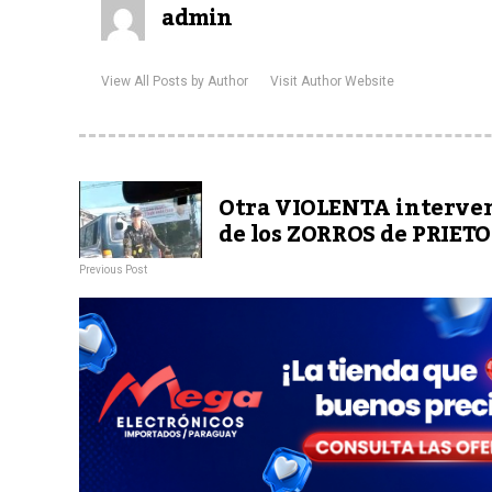
admin
View All Posts by Author
Visit Author Website
Otra VIOLENTA interve
de los ZORROS de PRIETO
Previous Post