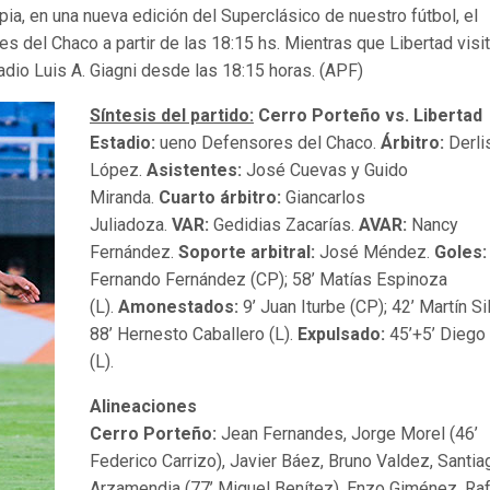
pia, en una nueva edición del Superclásico de nuestro fútbol, el
 del Chaco a partir de las 18:15 hs. Mientras que Libertad visit
dio Luis A. Giagni desde las 18:15 horas. (APF)
Síntesis del partido:
Cerro Porteño vs. Libertad
Estadio:
ueno Defensores del Chaco.
Árbitro:
Derli
López.
Asistentes:
José Cuevas y Guido
Miranda.
Cuarto árbitro:
Giancarlos
Juliadoza.
VAR:
Gedidias Zacarías.
AVAR:
Nancy
Fernández.
Soporte arbitral:
José Méndez.
Goles:
Fernando Fernández (CP); 58’ Matías Espinoza
(L).
Amonestados:
9’ Juan Iturbe (CP); 42’ Martín Si
88’ Hernesto Caballero (L).
Expulsado:
45’+5’ Diego 
(L).
Alineaciones
Cerro Porteño:
Jean Fernandes, Jorge Morel (46’
Federico Carrizo), Javier Báez, Bruno Valdez, Santia
Arzamendia (77’ Miguel Benítez), Enzo Giménez, Ra