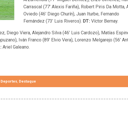
Carrascal (77’ Alexis Fariña), Robert Piris Da Motta, A
Oviedo (46’ Diego Churín), Juan Iturbe, Fernando
Fernández (73’ Luis Riveros).
DT:
Víctor Bernay.
z, Diego Viera, Alejandro Silva (46’ Luis Cardozo), Matías Espin
uzano), Iván Franco (89’ Elvio Vera), Lorenzo Melgarejo (56’ An
:
Ariel Galeano.
Deportes
Destaque
,