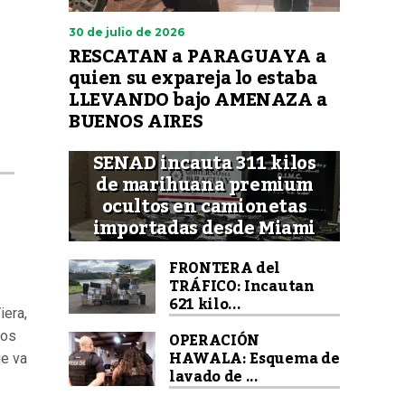
30 de julio de 2026
RESCATAN a PARAGUAYA a
quien su expareja lo estaba
LLEVANDO bajo AMENAZA a
BUENOS AIRES
SENAD incauta 311 kilos
de marihuana premium
ocultos en camionetas
importadas desde Miami
FRONTERA del
TRÁFICO: Incautan
621 kilo...
iera,
OPERACIÓN
tos
HAWALA: Esquema de
ue va
lavado de ...