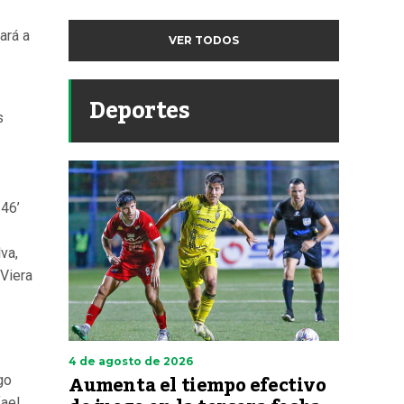
ará a
VER TODOS
Deportes
s
46’
lva,
Viera
4 de agosto de 2026
Aumenta el tiempo efectivo
go
fael