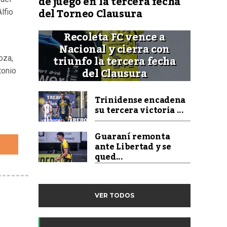
de juego en la tercera fecha
del Torneo Clausura
lfio
Recoleta FC vence a
Nacional y cierra con
triunfo la tercera fecha
oza,
del Clausura
tonio
Trinidense encadena
su tercera victoria ...
Guaraní remonta
ante Libertad y se
qued...
VER TODOS