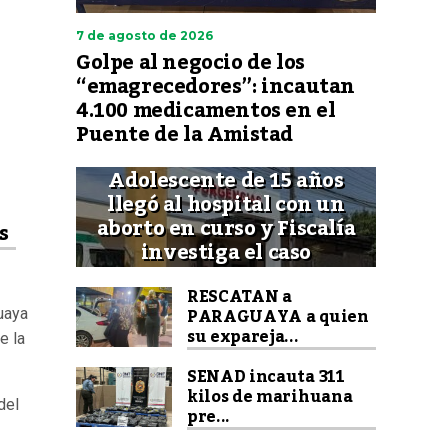
7 de agosto de 2026
Golpe al negocio de los
“emagrecedores”: incautan
4.100 medicamentos en el
Puente de la Amistad
Adolescente de 15 años
llegó al hospital con un
aborto en curso y Fiscalía
s
investiga el caso
RESCATAN a
PARAGUAYA a quien
uaya
su expareja...
e la
SENAD incauta 311
kilos de marihuana
del
pre...