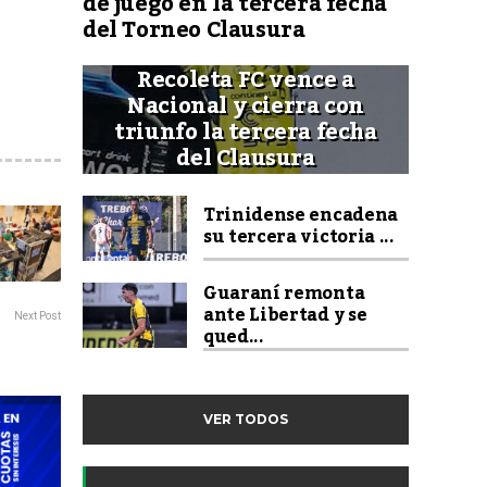
de juego en la tercera fecha
del Torneo Clausura
Recoleta FC vence a
Nacional y cierra con
triunfo la tercera fecha
del Clausura
Trinidense encadena
su tercera victoria ...
Guaraní remonta
ante Libertad y se
Next Post
qued...
VER TODOS