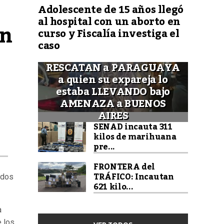
Adolescente de 15 años llegó
al hospital con un aborto en
n 
curso y Fiscalía investiga el
caso
RESCATAN a PARAGUAYA
a quien su expareja lo
estaba LLEVANDO bajo
AMENAZA a BUENOS
AIRES
SENAD incauta 311
kilos de marihuana
pre...
FRONTERA del
TRÁFICO: Incautan
ados
621 kilo...
a
e los