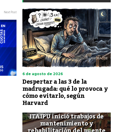
Next Post
6 de agosto de 2026
Despertar a las 3 de la
madrugada: qué lo provoca y
cómo evitarlo, según
Harvard
ITAIPU inició trabajos de
mantenimiento y
rehabilitación del puente