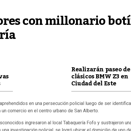
es con millonario botí
ría
Realizarán paseo de
vas
clásicos BMW Z3 en
s
Ciudad del Este
prehendidos en una persecución policial luego de ser identific
 un comercio en el centro urbano de San Alberto.
sconocidos ingresaron al local Tabaquería Fofo y sustrajeron un
una investigación policial, se logró ubicar el domicilio de uno d