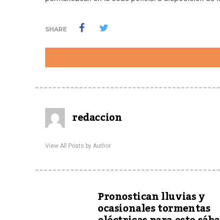
SHARE
redaccion
View All Posts by Author
Pronostican lluvias y
ocasionales tormentas