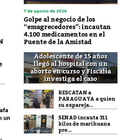
7 de agosto de 2026
Golpe al negocio de los
“emagrecedores”: incautan
4.100 medicamentos en el
N
Puente de la Amistad
Adolescente de 15 años
llegó al hospital con un
e
aborto en curso y Fiscalía
investiga el caso
RESCATAN a
PARAGUAYA a quien
su expareja...
tafa
SENAD incauta 311
n un
kilos de marihuana
pre...
a