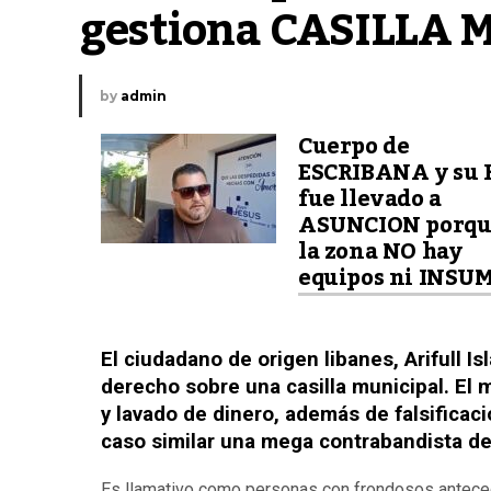
gestiona CASILLA 
by
admin
Cuerpo de
ESCRIBANA y su 
fue llevado a
ASUNCION porqu
la zona NO hay
equipos ni INSU
El ciudadano de origen libanes, Arifull 
derecho sobre una casilla municipal. El m
y lavado de dinero, además de falsificac
caso similar una mega contrabandista de
Es llamativo como personas con frondosos anteced