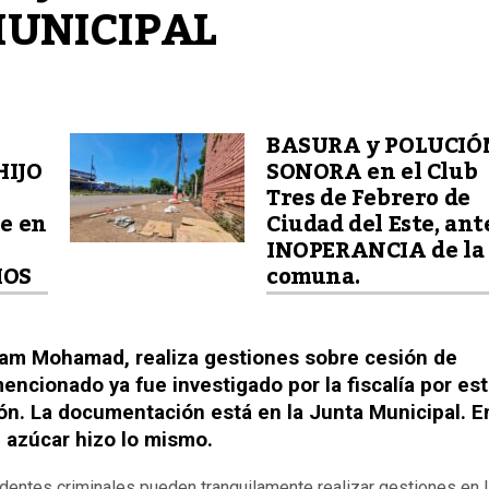
MUNICIPAL
BASURA y POLUCIÓ
HIJO
SONORA en el Club
Tres de Febrero de
e en
Ciudad del Este, ant
INOPERANCIA de la
MOS
comuna.
Islam Mohamad, realiza gestiones sobre cesión de
encionado ya fue investigado por la fiscalía por es
ión. La documentación está en la Junta Municipal. E
 azúcar hizo lo mismo.
entes criminales pueden tranquilamente realizar gestiones en l