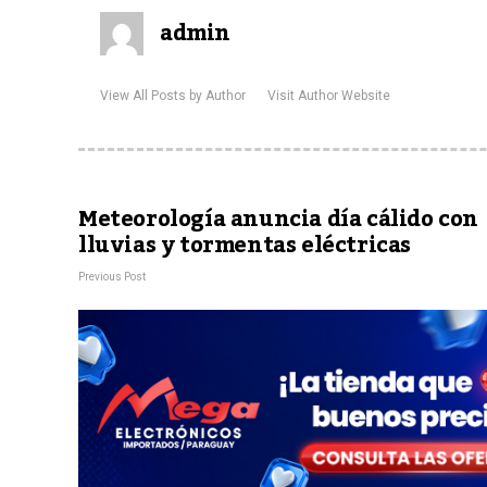
admin
View All Posts by Author
Visit Author Website
Meteorología anuncia día cálido con
lluvias y tormentas eléctricas
Previous Post