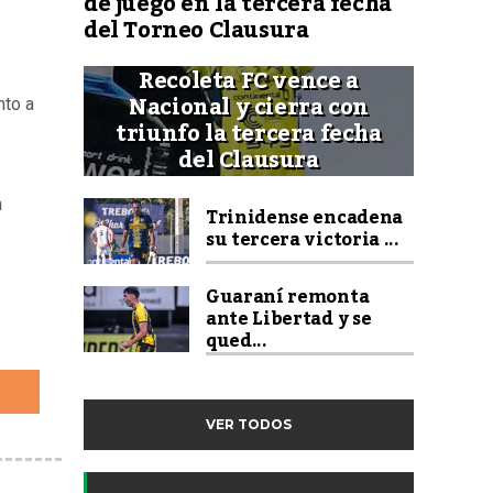
de juego en la tercera fecha
del Torneo Clausura
Recoleta FC vence a
Nacional y cierra con
nto a
triunfo la tercera fecha
del Clausura
n
Trinidense encadena
su tercera victoria ...
Guaraní remonta
ante Libertad y se
qued...
VER TODOS