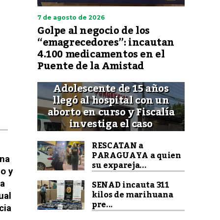
7 de agosto de 2026
Golpe al negocio de los
“emagrecedores”: incautan
4.100 medicamentos en el
Puente de la Amistad
Adolescente de 15 años
llegó al hospital con un
aborto en curso y Fiscalía
investiga el caso
RESCATAN a
PARAGUAYA a quien
ona
su expareja...
o y
SENAD incauta 311
ta
kilos de marihuana
ual
pre...
cia