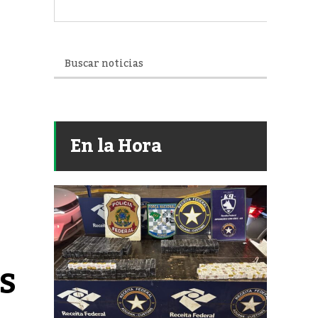
En la Hora
S 