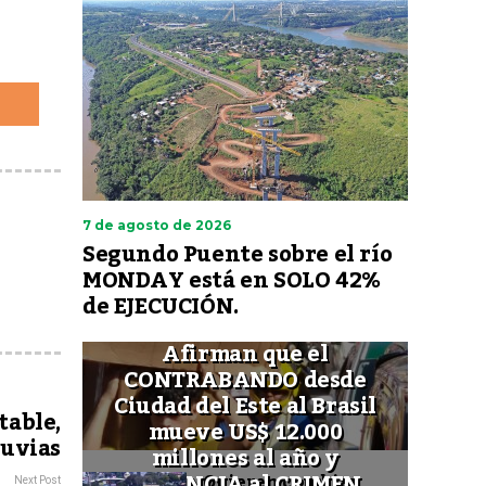
7 de agosto de 2026
Segundo Puente sobre el río
MONDAY está en SOLO 42%
de EJECUCIÓN.
Afirman que el
CONTRABANDO desde
Ciudad del Este al Brasil
table,
mueve US$ 12.000
luvias
millones al año y
FINANCIA al CRIMEN
Quieren cambiar
Next Post