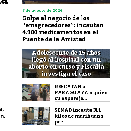
7 de agosto de 2026
Golpe al negocio de los
“emagrecedores”: incautan
4.100 medicamentos en el
Puente de la Amistad
Adolescente de 15 años
llegó al hospital con un
aborto en curso y Fiscalía
investiga el caso
RESCATAN a
PARAGUAYA a quien
su expareja...
SENAD incauta 311
a,
kilos de marihuana
n.
pre...