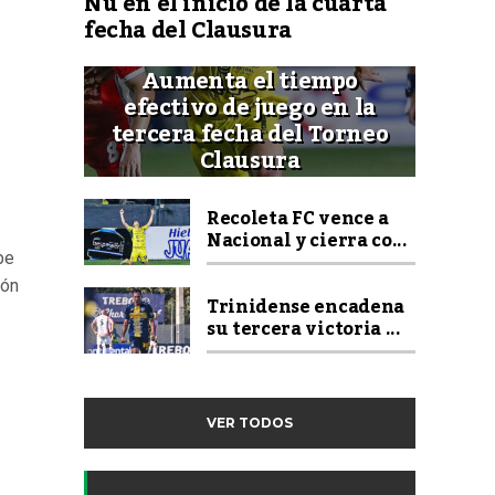
Ñu en el inicio de la cuarta
fecha del Clausura
Aumenta el tiempo
efectivo de juego en la
tercera fecha del Torneo
Clausura
Recoleta FC vence a
Nacional y cierra co...
be
ión
Trinidense encadena
su tercera victoria ...
VER TODOS