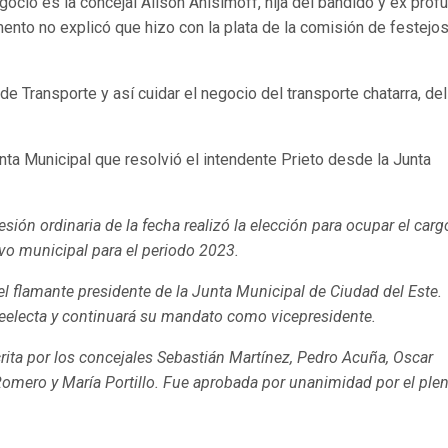
ocio es la concejal Alisón Anisimoff, hija del bandido y ex próf
mento no explicó que hizo con la plata de la comisión de festejo
 Transporte y así cuidar el negocio del transporte chatarra, del
nta Municipal que resolvió el intendente Prieto desde la Junta
sión ordinaria de la fecha realizó la elección para ocupar el carg
ivo municipal para el periodo 2023.
el flamante presidente de la Junta Municipal de Ciudad del Este.
 reelecta y continuará su mandato como vicepresidente.
rita por los concejales Sebastián Martínez, Pedro Acuña, Oscar
 Romero y María Portillo. Fue aprobada por unanimidad por el ple