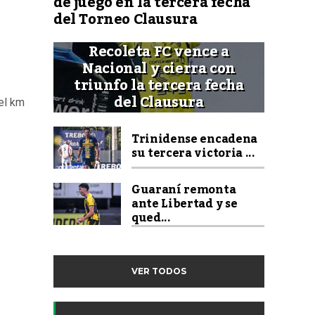
de juego en la tercera fecha
del Torneo Clausura
Recoleta FC vence a
Nacional y cierra con
triunfo la tercera fecha
del Clausura
 el km
Trinidense encadena
su tercera victoria ...
Guaraní remonta
ante Libertad y se
qued...
VER TODOS