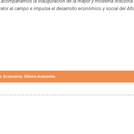
a, acompañamos la inauguración de la mayor y moderna Industria
 valor al campo e impulsa el desarrollo económico y social del Alt
e
Economía
Último momento
,
,