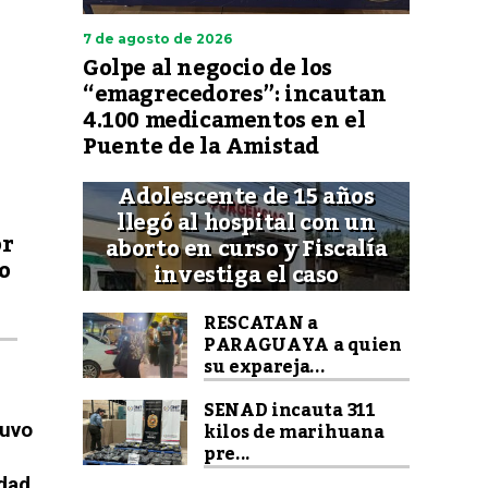
7 de agosto de 2026
Golpe al negocio de los
“emagrecedores”: incautan
4.100 medicamentos en el
Puente de la Amistad
Adolescente de 15 años
llegó al hospital con un
or
aborto en curso y Fiscalía
o
investiga el caso
RESCATAN a
PARAGUAYA a quien
su expareja...
SENAD incauta 311
kilos de marihuana
tuvo
pre...
udad