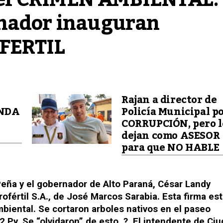
nador inauguran 
OFERTIL
Rajan a director de
UNDA
Policía Municipal p
CORRUPCIÓN, pero l
dejan como ASESOR
para que NO HABLE
Peña y el gobernador de Alto Paraná, César Landy
rofértil S.A., de José Marcos Sarabia. Esta firma es
biental. Se cortaron arboles nativos en el paseo
02 Py. Se “olvidaron” de esto..?. El intendente de Ci