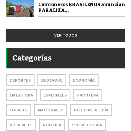
Camioneros BRASILEÑOS anuncian
PARALIZA...
VER TODOS
Categorías
DEPORTES
DESTAQUE
ECONOMÍA
EN LA HORA
ESPECIALES
FRONTERA
LOCALES
NACIONALES
NOTICIAS DEL DÍA
POLICIALES
POLITICA
SIN CATEGORÍA