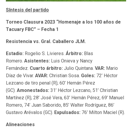
Síntesis del partido
Torneo Clausura 2023 “Homenaje a los 100 años de
Tacuary FBC” – Fecha 1
Resistencia vs. Gral. Caballero JLM.
Estadio:
Rogelio S. Livieres.
Árbitro:
Blas
Romero.
Asistentes:
Luis Onieva y Nancy
Fernández.
Cuarto árbitro:
Julio Quintana.
VAR:
Mario
Díaz de Vivar.
AVAR:
Christian Sosa.
Goles:
72’ Héctor
Lezcano de tiro penal (R); 60’ Hernán Pérez
(GC).
Amonestados:
31’ Héctor Lezcano, 51’ Christian
Martínez (R); 28’ José Vera, 63’ Hernán Pérez, 69’ Manuel
Romero, 74’ Juan Saborido, 85’ Walter Rodríguez, 86’
Gustavo Arévalos (GC).
Expulsados:
76’ Milton Maciel (R).
Alineaciones