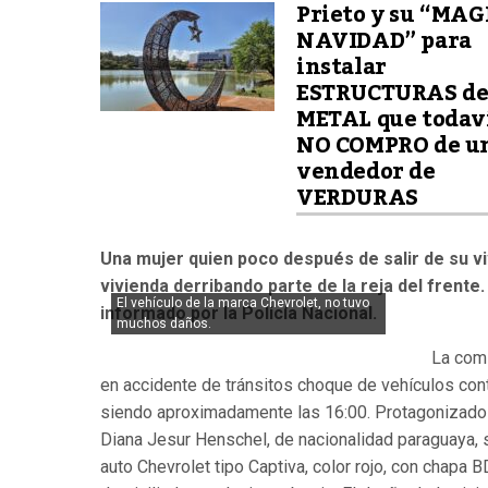
Prieto y su “MA
NAVIDAD” para
instalar
ESTRUCTURAS d
METAL que todav
NO COMPRO de u
vendedor de
VERDURAS
Una mujer quien poco después de salir de su vi
vivienda derribando parte de la reja del frente
El vehículo de la marca Chevrolet, no tuvo
informado por la Policía Nacional.
muchos daños.
La comi
en accidente de tránsitos choque de vehículos con
siendo aproximadamente las 16:00. Protagonizado p
Diana Jesur Henschel, de nacionalidad paraguaya, so
auto Chevrolet tipo Captiva, color rojo, con chapa