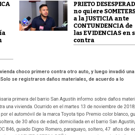
GICA
PRIETO DESESPERA
no quiere SOMETER
a la JUSTICIA ante
e
CONTUNDENCIA de
ía
las EVIDENCIAS en 
n
contra
vienda choco primero contra otro auto, y luego invadió una
. Solo se registraron daños materiales, de acuerdo a lo
saria primera del barrio San Agustín informo sobre daños mater
tra una vivienda. Ocurrido en el martes 13 de noviembre de 2018
or el automóvil de la marca Toyota tipo Premio color blanco, g
ltera, de 30 años de edad, domiciliada en el barrio San Agustín,
 BDC 846, guiado Digno Romero, paraguayo, soltero, 47 años de e