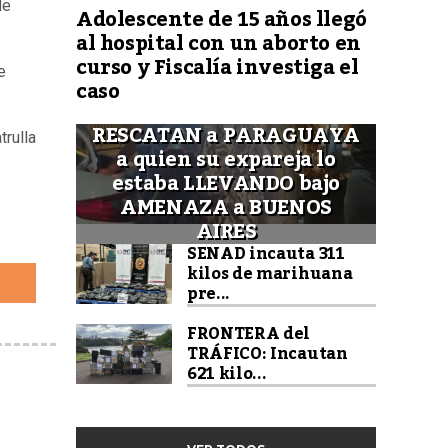
de
Adolescente de 15 años llegó
al hospital con un aborto en
curso y Fiscalía investiga el
e
caso
RESCATAN a PARAGUAYA
trulla
a quien su expareja lo
estaba LLEVANDO bajo
AMENAZA a BUENOS
AIRES
SENAD incauta 311
kilos de marihuana
pre...
FRONTERA del
TRÁFICO: Incautan
621 kilo...