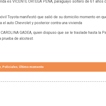
ivienda es VICENTE ORTEGA PEÑA, paraguayo soltero de 61 años 
omóvil Toyota manifestó que salió de su domicilio momento en qu
a el auto Chevrolet y posterior contra una vivienda
A CAROLINA GADEA, quien dispuso que se le traslade hasta la Pa
a prueba de alcotest.
e
Policiales
Último momento
,
,