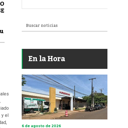
DO
SE
su
En la Hora
iales
,
uiado
 y el
dad,
6 de agosto de 2026