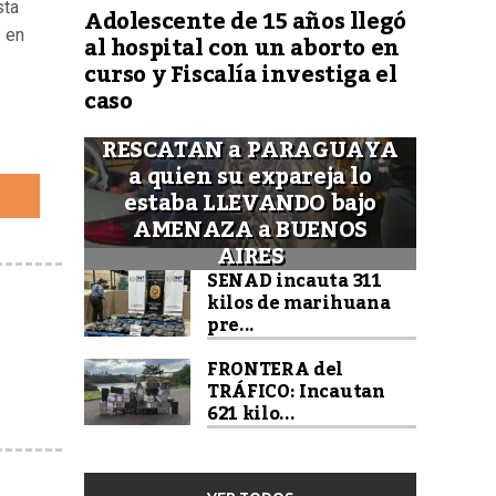
sta
Adolescente de 15 años llegó
e en
al hospital con un aborto en
curso y Fiscalía investiga el
caso
RESCATAN a PARAGUAYA
a quien su expareja lo
estaba LLEVANDO bajo
AMENAZA a BUENOS
AIRES
SENAD incauta 311
kilos de marihuana
pre...
FRONTERA del
TRÁFICO: Incautan
621 kilo...