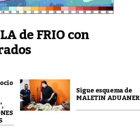
LA de FRIO con 
rados
gocio
Sigue esquema de
MALETIN ADUANE
”,
ONES
S