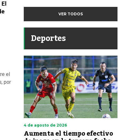
 El
de
VER TODOS
Deportes
re el
, por
4 de agosto de 2026
Aumenta el tiempo efectivo