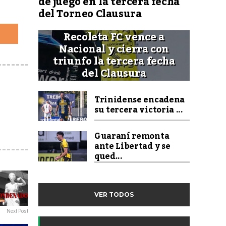
de juego en la tercera fecha
del Torneo Clausura
Recoleta FC vence a
Nacional y cierra con
triunfo la tercera fecha
del Clausura
Trinidense encadena
su tercera victoria ...
Guaraní remonta
ante Libertad y se
qued...
VER TODOS
Next Post