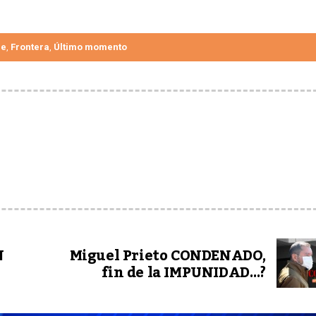
ue
Frontera
Último momento
,
,
N
Miguel Prieto CONDENADO,
fin de la IMPUNIDAD…?