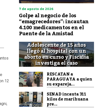
7 de agosto de 2026
Golpe al negocio de los
“emagrecedores”: incautan
4.100 medicamentos en el
Puente de la Amistad
Adolescente de 15 años
llegó al hospital con un
aborto en curso y Fiscalía
untos
investiga el caso
RESCATAN a
ue
PARAGUAYA a quien
con 12
su expareja...
SENAD incauta 311
kilos de marihuana
pre...
agni,