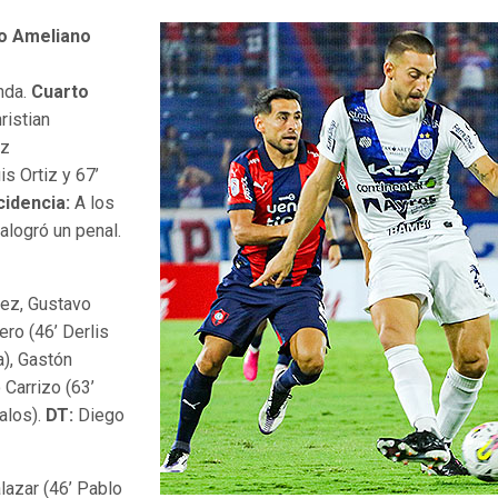
vo Ameliano
nda.
Cuarto
ristian
ez
is Ortiz y 67’
cidencia:
A los
alogró un penal.
tez, Gustavo
ro (46’ Derlis
a), Gastón
 Carrizo (63’
alos).
DT:
Diego
lazar (46’ Pablo