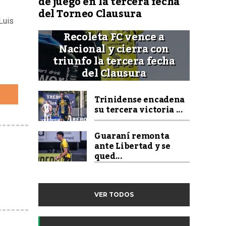
de juego en la tercera fecha
del Torneo Clausura
Luis
Recoleta FC vence a
Nacional y cierra con
triunfo la tercera fecha
del Clausura
Trinidense encadena
su tercera victoria ...
Guaraní remonta
ante Libertad y se
qued...
VER TODOS