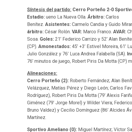
Síntesis del partido:
Cerro Porteño 2-0 Sporti
Estadio:
ueno La Nueva Olla.
Árbitro:
Carlos
Benítez.
Asistentes:
Carmelo Candia y Guido Mira
árbitro:
César Rolón.
VAR:
Marco Franco.
AVAR:
Ch
Sosa.
Goles:
21’ Federico Carrizo y 52’ Alan Benít
(CP).
Amonestados:
45’ +3’ Estivel Moreira, 61’ Lu
Julio González y 76’ Luca Andrea Falabella (SA).
In
76’ minutos de juego, Robert Piris Da Motta (CP) m
Alineaciones:
Cerro Porteño (2):
Roberto Fernández; Alan Bení
Velázquez, Matías Pérez y Diego León; Carlos Fave
Rodríguez), Robert Piris Da Motta (79’ Alexis Fariñ
Giménez (79’ Jorge Morel) y Wilder Viera; Federico
Bruno Valdez) y Cecilio Domínguez (86’ Alcides Áv
Martínez.
Sportivo Ameliano (0):
Miguel Martínez; Víctor Sa