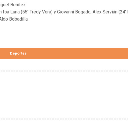
iguel Benítez;
in Isa Luna (55’ Fredy Vera) y Giovanni Bogado; Alex Servián (24’ 
Aldo Bobadilla.
Deportes