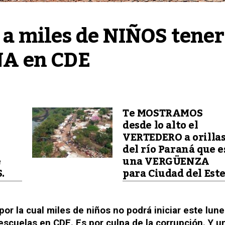
 miles de NIÑOS tener 
A en CDE
Te MOSTRAMOS
desde lo alto el
VERTEDERO a orilla
del río Paraná que e
e
una VERGÜENZA
.
para Ciudad del Este
or la cual miles de niños no podrá iniciar este lun
 escuelas en CDE. Es por culpa de la corrupción. Y u