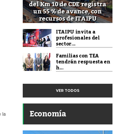
del Km 10 de CDE registra
un 55 % de avance, con
recursos de ITAIPU
ITAIPU invita a
profesionales del
sector...
Familias con TEA
tendrán respuesta en
h...
VER TODOS
Economía
 la