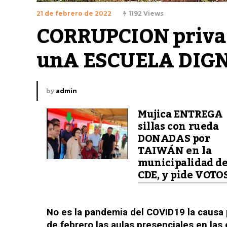
21 de febrero de 2022
1192 Views
CORRUPCION priva a
unA ESCUELA DIGN
by
admin
Mujica ENTREGA
sillas con rueda
DONADAS por
TAIWÁN en la
municipalidad d
CDE, y pide VOTOS
No es la pandemia del COVID19 la causa p
de febrero las aulas presenciales en las