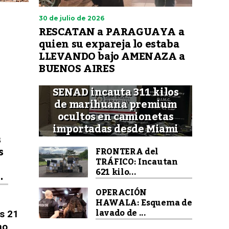
30 de julio de 2026
RESCATAN a PARAGUAYA a
quien su expareja lo estaba
LLEVANDO bajo AMENAZA a
BUENOS AIRES
SENAD incauta 311 kilos
de marihuana premium
ocultos en camionetas
importadas desde Miami
s
s
FRONTERA del
TRÁFICO: Incautan
621 kilo...
.
OPERACIÓN
HAWALA: Esquema de
lavado de ...
es 21
no