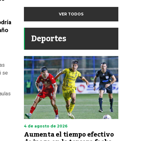
VER TODOS
odría
daño
Deportes
ras
i se
aulas
4 de agosto de 2026
Aumenta el tiempo efectivo