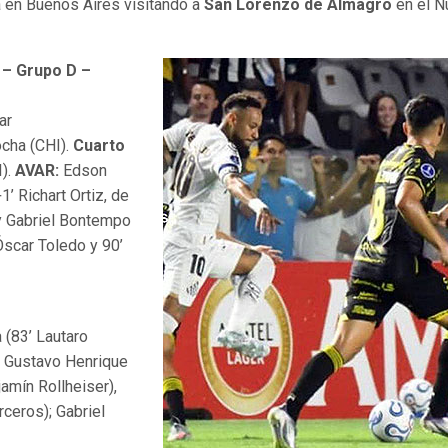
ada en Buenos Aires visitando a
San Lorenzo de Almagro
en el N
– Grupo D –
ar
cha (CHI).
Cuarto
I).
AVAR:
Edson
1’ Richart Ortiz, de
y Gabriel Bontempo
Óscar Toledo y 90’
 (83’ Lautaro
; Gustavo Henrique
amín Rollheiser),
ceros); Gabriel