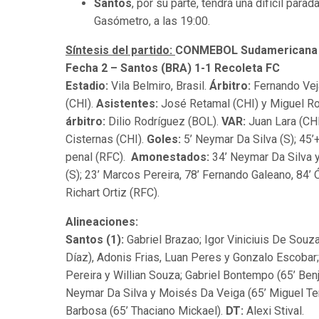
Santos
, por su parte, tendrá una difícil par
Gasómetro, a las 19:00.
Síntesis del partido:
CONMEBOL Sudamericana 
Fecha 2 –
Santos (BRA) 1-1 Recoleta FC
Estadio:
Vila Belmiro, Brasil.
Árbitro:
Fernando Vej
(CHI).
Asistentes:
José Retamal (CHI) y Miguel Ro
árbitro:
Dilio Rodríguez (BOL).
VAR:
Juan Lara (CH
Cisternas (CHI).
Goles:
5’ Neymar Da Silva (S); 45’+
penal (RFC).
Amonestados:
34’ Neymar Da Silva 
(S); 23’ Marcos Pereira, 78’ Fernando Galeano, 84’ 
Richart Ortiz (RFC).
Alineaciones:
Santos (1):
Gabriel Brazao; Igor Viniciuis De Souza
Díaz), Adonis Frias, Luan Peres y Gonzalo Escobar
Pereira y Willian Souza; Gabriel Bontempo (65’ Benj
Neymar Da Silva y Moisés Da Veiga (65’ Miguel Ter
Barbosa (65’ Thaciano Mickael).
DT:
Alexi Stival.