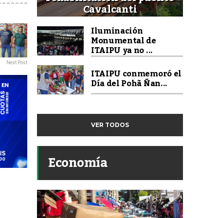
Cavalcanti
Iluminación
Monumental de
ITAIPU ya no ...
Next Post
ITAIPU conmemoró el
Día del Pohã Ñan...
VER TODOS
Economía