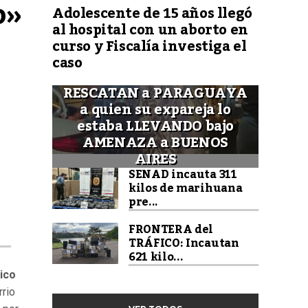
» 
Adolescente de 15 años llegó
al hospital con un aborto en
curso y Fiscalía investiga el
caso
RESCATAN a PARAGUAYA
a quien su expareja lo
estaba LLEVANDO bajo
AMENAZA a BUENOS
AIRES
SENAD incauta 311
kilos de marihuana
pre...
FRONTERA del
TRÁFICO: Incautan
621 kilo...
ico
rio