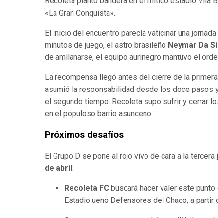
Recoleta plantó bandera en el mítico estadio Vila B
«La Gran Conquista».
El inicio del encuentro parecía vaticinar una jorna
minutos de juego, el astro brasileño
Neymar Da Si
de amilanarse, el equipo aurinegro mantuvo el orden 
La recompensa llegó antes del cierre de la primera
asumió la responsabilidad desde los doce pasos y, 
el segundo tiempo, Recoleta supo sufrir y cerrar l
en el populoso barrio asunceno.
Próximos desafíos
El Grupo D se pone al rojo vivo de cara a la tercer
de abril
:
Recoleta FC
buscará hacer valer este punto 
Estadio ueno Defensores del Chaco, a partir d