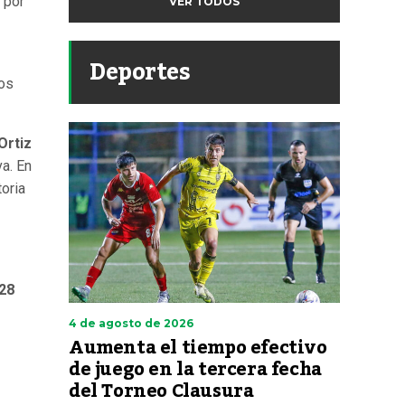
 por
VER TODOS
Deportes
jos
Ortiz
va. En
toria
28
4 de agosto de 2026
Aumenta el tiempo efectivo
de juego en la tercera fecha
del Torneo Clausura