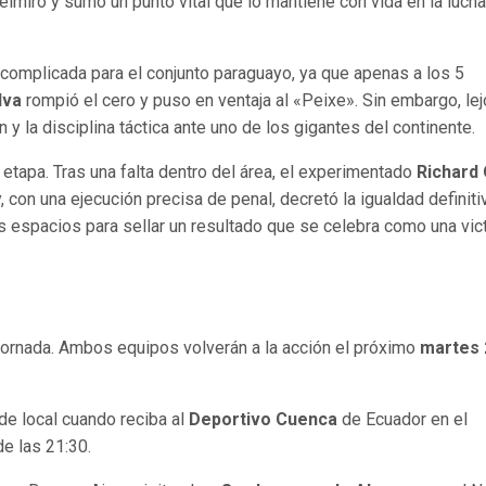
elmiro y sumó un punto vital que lo mantiene con vida en la lucha
da complicada para el conjunto paraguayo, ya que apenas a los 5
lva
rompió el cero y puso en ventaja al «Peixe». Sin embargo, le
y la disciplina táctica ante uno de los gigantes del continente.
 etapa. Tras una falta dentro del área, el experimentado
Richard 
con una ejecución precisa de penal, decretó la igualdad definiti
os espacios para sellar un resultado que se celebra como una vic
a jornada. Ambos equipos volverán a la acción el próximo
martes 
de local cuando reciba al
Deportivo Cuenca
de Ecuador en el
e las 21:30.