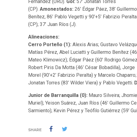
Fernández (URU).
Gol:
57’ Jonatan Torres
(CP).
Amonestados:
26’ Édgar Páez, 38’ Guillermo
Benítez, 86’ Pablo Vegetti y 90’+5’ Fabrizio Peralta
(CP); 37’ Juan Ríos (J).
Alineaciones:
Cerro Porteño (1):
Alexis Arias; Gustavo Velázqu
Matías Pérez, Abel Luciatti y Guillermo Benítez (46
Mateo Klimowicz); Édgar Páez (60’ Rodrigo Gómez
Robert Piris Da Motta (46’ César Bobadilla), Jorge
Morel (90’+2’ Fabrizio Peralta) y Marcelo Chaparro;
Jonatan Torres (83’ Wilder Viera) y Pablo Vegetti.
D
Junior de Barranquilla (0):
Mauro Silveira; Jhomie
Muriel); Yeison Suárez, Juan Ríos (46’ Guillermo Ce
Sarmiento); Kevin Pérez y Teófilo Gutiérrez (59’ Gu
SHARE