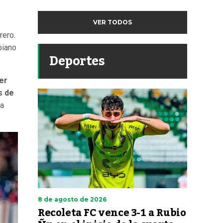
VER TODOS
rero.
biano
Deportes
er
s de
ia
8 de agosto de 2026
Recoleta FC vence 3-1 a Rubio