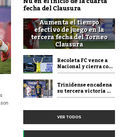
Ñu en el inicio de la cuarta
fecha del Clausura
Aumenta el tiempo
efectivo de juego en la
tercera fecha del Torneo
Clausura
Recoleta FC vence a
Nacional y cierra co...
Trinidense encadena
su tercera victoria ...
is
nson
VER TODOS