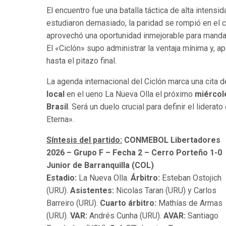
El encuentro fue una batalla táctica de alta inten
estudiaron demasiado, la paridad se rompió en el
aprovechó una oportunidad inmejorable para mandar e
El «Ciclón» supo administrar la ventaja mínima y, 
hasta el pitazo final.
La agenda internacional del Ciclón marca una cita de
local
en el ueno La Nueva Olla el próximo
miércole
Brasil
. Será un duelo crucial para definir el lidera
Eterna».
Síntesis del partido:
CONMEBOL Libertadores
2026 – Grupo F – Fecha 2 –
Cerro Porteño 1-0
Junior de Barranquilla (COL)
Estadio:
La Nueva Olla.
Árbitro:
Esteban Ostojich
(URU).
Asistentes:
Nicolas Taran (URU) y Carlos
Barreiro (URU).
Cuarto árbitro:
Mathías de Armas
(URU).
VAR:
Andrés Cunha (URU).
AVAR:
Santiago