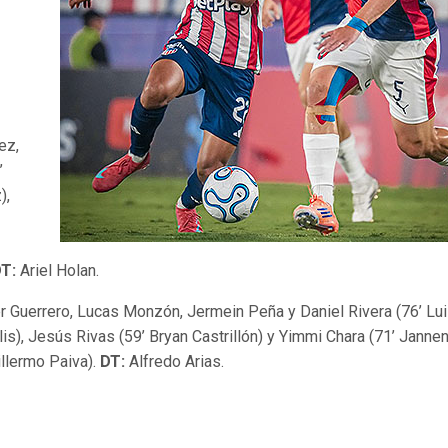
ez,
’
),
T:
Ariel Holan.
r Guerrero, Lucas Monzón, Jermein Peña y Daniel Rivera (76’ Lu
lis), Jesús Rivas (59’ Bryan Castrillón) y Yimmi Chara (71’ Janne
illermo Paiva).
DT:
Alfredo Arias.