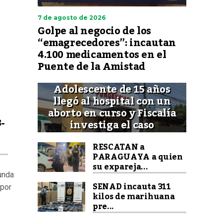
7 de agosto de 2026
Golpe al negocio de los
“emagrecedores”: incautan
4.100 medicamentos en el
Puente de la Amistad
Adolescente de 15 años
llegó al hospital con un
aborto en curso y Fiscalía
-
investiga el caso
RESCATAN a
PARAGUAYA a quien
su expareja...
unda
SENAD incauta 311
 por
kilos de marihuana
pre...