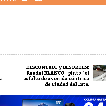
ue
Locales
Último momento
,
,
DESCONTROL y DESORDEN:
n
Raudal BLANCO “pinto” el
a
asfalto de avenida céntrica
de Ciudad del Este.