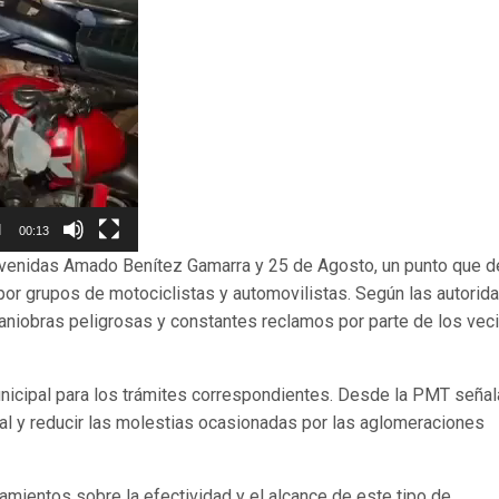
00:13
s avenidas Amado Benítez Gamarra y 25 de Agosto, un punto que 
por grupos de motociclistas y automovilistas. Según las autorid
aniobras peligrosas y constantes reclamos por parte de los vec
unicipal para los trámites correspondientes. Desde la PMT señal
ial y reducir las molestias ocasionadas por las aglomeraciones
mientos sobre la efectividad y el alcance de este tipo de