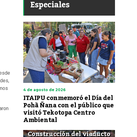
Especiales
desde
ades,
inos
4 de agosto de 2026
ITAIPU conmemoró el Día del
Pohã Ñana con el público que
aron
visitó Tekotopa Centro
Ambiental
Construcción del viaducto