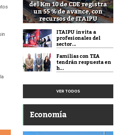
del Km 10 de CDE registra
ntos
un 55 % de avance, con
recursos de ITAIPU
ITAIPU invita a
sin
profesionales del
sector...
Familias con TEA
tendrán respuesta en
h...
la
e
VER TODOS
Economía