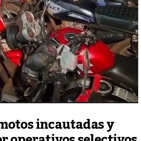
motos incautadas y 
or operativos selectivos