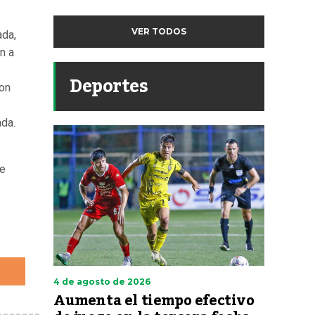
VER TODOS
ada,
n a
Deportes
ron
ada.
te
4 de agosto de 2026
Aumenta el tiempo efectivo