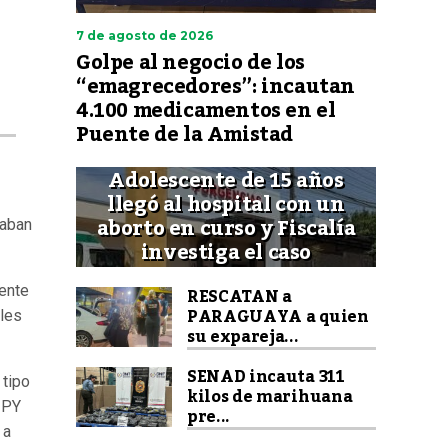
7 de agosto de 2026
Golpe al negocio de los
“emagrecedores”: incautan
4.100 medicamentos en el
Puente de la Amistad
Adolescente de 15 años
llegó al hospital con un
aborto en curso y Fiscalía
zaban
investiga el caso
dente
RESCATAN a
PARAGUAYA a quien
lles
su expareja...
SENAD incauta 311
 tipo
kilos de marihuana
-PY
pre...
 a