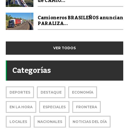
de CAMIO...
Camioneros BRASILEÑOS anuncian
PARALIZA...
VER TODOS
Categorías
DEPORTES
DESTAQUE
ECONOMÍA
EN LA HORA
ESPECIALES
FRONTERA
LOCALES
NACIONALES
NOTICIAS DEL DÍA