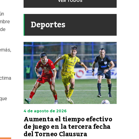
VER TODOS
ún
Deportes
ombre
 de
demás,
íctima
 que
4 de agosto de 2026
Aumenta el tiempo efectivo
de juego en la tercera fecha
del Torneo Clausura