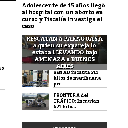
Adolescente de 15 años llegó
al hospital con un aborto en
curso y Fiscalía investiga el
caso
RESCATAN a PARAGUAYA
a quien su expareja lo
estaba LLEVANDO bajo
AMENAZA a BUENOS
AIRES
es
SENAD incauta 311
kilos de marihuana
pre...
FRONTERA del
TRÁFICO: Incautan
621 kilo...
u