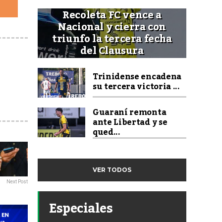
Recoleta FC vence a
Nacional y cierra con
triunfo la tercera fecha
del Clausura
Trinidense encadena
su tercera victoria ...
Guaraní remonta
ante Libertad y se
qued...
VER TODOS
Next Post
Especiales