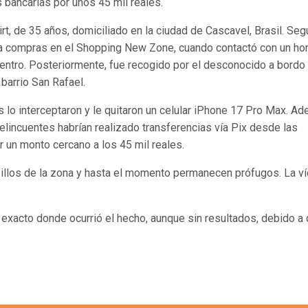
s bancarias por unos 45 mil reales.
t, de 35 años, domiciliado en la ciudad de Cascavel, Brasil. Seg
izaba compras en el Shopping New Zone, cuando contactó con un h
cuentro. Posteriormente, fue recogido por el desconocido a bordo
 barrio San Rafael.
lo interceptaron y le quitaron un celular iPhone 17 Pro Max. A
elincuentes habrían realizado transferencias vía Pix desde las
r un monto cercano a los 45 mil reales.
sillos de la zona y hasta el momento permanecen prófugos. La v
o exacto donde ocurrió el hecho, aunque sin resultados, debido a