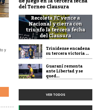
de juego en la tercera fecha
del Torneo Clausura
Recoleta FC vence a
Nacional y cierra con
triunfo la tercera fecha
del Clausura
Trinidense encadena
to y
su tercera victoria ...
Guaraní remonta
ante Libertad y se
qued...
VER TODOS