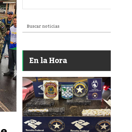
En la Hora
e 