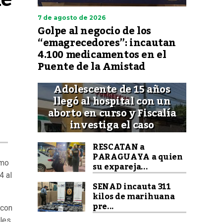
7 de agosto de 2026
Golpe al negocio de los
“emagrecedores”: incautan
4.100 medicamentos en el
Puente de la Amistad
Adolescente de 15 años
llegó al hospital con un
aborto en curso y Fiscalía
investiga el caso
RESCATAN a
PARAGUAYA a quien
imo
su expareja...
4 al
SENAD incauta 311
kilos de marihuana
pre...
 con
les