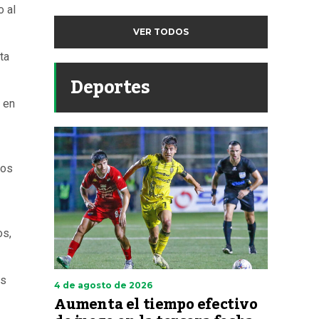
o al
VER TODOS
ta
Deportes
 en
ios
os,
os
4 de agosto de 2026
Aumenta el tiempo efectivo