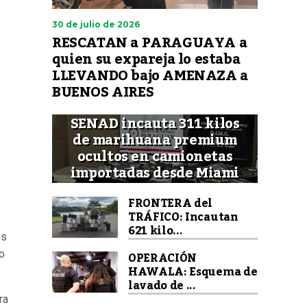
30 de julio de 2026
RESCATAN a PARAGUAYA a
quien su expareja lo estaba
LLEVANDO bajo AMENAZA a
BUENOS AIRES
SENAD incauta 311 kilos
de marihuana premium
ocultos en camionetas
importadas desde Miami
FRONTERA del
TRÁFICO: Incautan
621 kilo...
os
OPERACIÓN
o
HAWALA: Esquema de
lavado de ...
ra