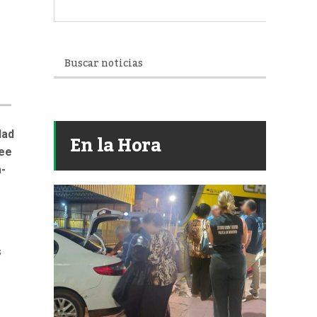
dad
En la Hora
ree
a-
s