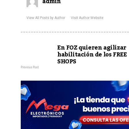
admin
View All Posts by Author
Visit Author Website
En FOZ quieren agilizar
habilitación de los FREE
SHOPS
Previous Post