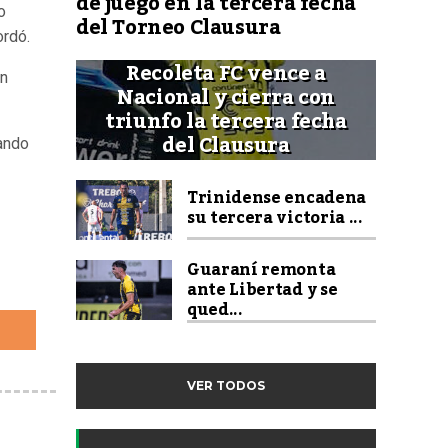
de juego en la tercera fecha
o
del Torneo Clausura
ordó.
Recoleta FC vence a
án
Nacional y cierra con
triunfo la tercera fecha
del Clausura
rando
Trinidense encadena
su tercera victoria ...
Guaraní remonta
ante Libertad y se
qued...
VER TODOS