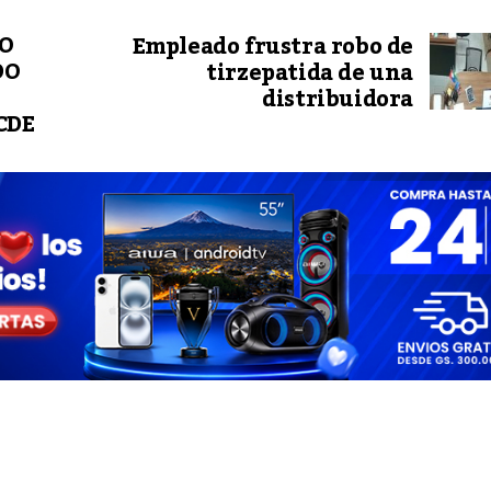
CO
Empleado frustra robo de
DO
tirzepatida de una
distribuidora
CDE