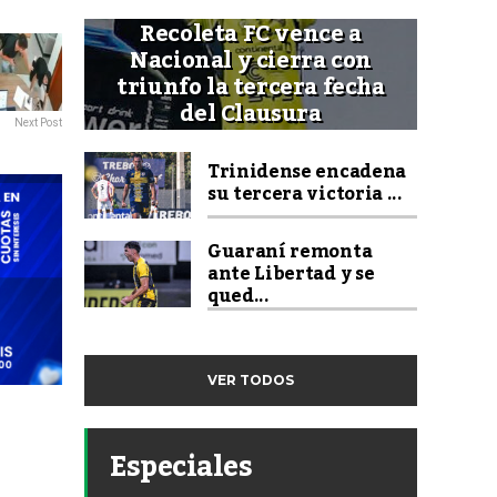
Recoleta FC vence a
Nacional y cierra con
triunfo la tercera fecha
del Clausura
Next Post
Trinidense encadena
su tercera victoria ...
Guaraní remonta
ante Libertad y se
qued...
VER TODOS
Especiales