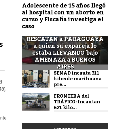
Adolescente de 15 años llegó
al hospital con un aborto en
curso y Fiscalía investiga el
caso
RESCATAN a PARAGUAYA
S
a quien su expareja lo
estaba LLEVANDO bajo
AMENAZA a BUENOS
AIRES
SENAD incauta 311
kilos de marihuana
El
pre...
48).
FRONTERA del
TRÁFICO: Incautan
a
621 kilo...
ente