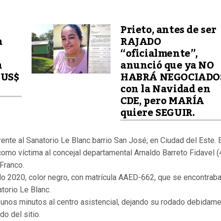
Prieto, antes de ser
a
RAJADO
“oficialmente”,
n
anunció que ya NO
 US$
HABRÁ NEGOCIADO
con la Navidad en
CDE, pero MARÍA
quiere SEGUIR.
ente al Sanatorio Le Blanc barrio San José, en Ciudad del Este. 
como víctima al concejal departamental Arnaldo Barreto Fidavel (
Franco.
elo 2020, color negro, con matrícula AAED-662, que se encontrab
atorio Le Blanc.
r unos minutos al centro asistencial, dejando su rodado debidam
do del sitio.