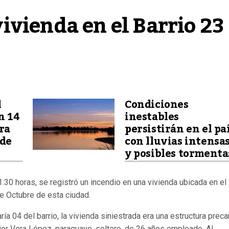
vienda en el Barrio 23 
l
Condiciones
n 14
inestables
ra
persistirán en el pa
 de
con lluvias intensa
y posibles tormenta
30 horas, se registró un incendio en una vivienda ubicada en el
e Octubre de esta ciudad.
 04 del barrio, la vivienda siniestrada era una estructura preca
er Vera López, paraguayo, soltero, de 26 años empleado. Al