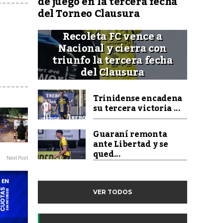
de juego en la tercera fecha
del Torneo Clausura
Recoleta FC vence a
Nacional y cierra con
triunfo la tercera fecha
del Clausura
Trinidense encadena
su tercera victoria ...
Guaraní remonta
ante Libertad y se
qued...
Next Post
VER TODOS