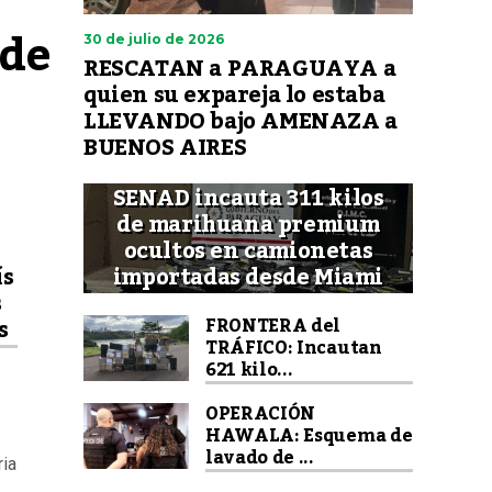
de 
30 de julio de 2026
RESCATAN a PARAGUAYA a
quien su expareja lo estaba
LLEVANDO bajo AMENAZA a
BUENOS AIRES
SENAD incauta 311 kilos
de marihuana premium
ocultos en camionetas
importadas desde Miami
ís
s
FRONTERA del
s
TRÁFICO: Incautan
621 kilo...
OPERACIÓN
HAWALA: Esquema de
lavado de ...
ria