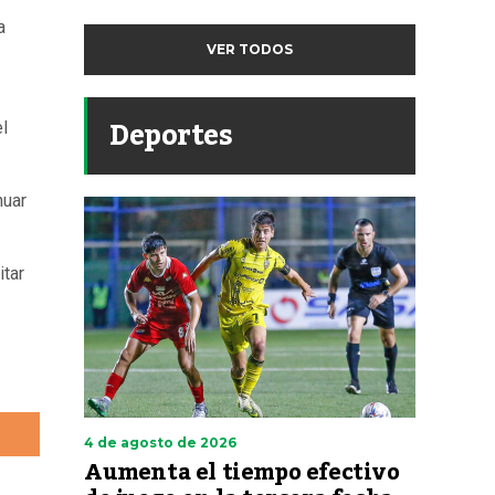
a
VER TODOS
Deportes
l
nuar
itar
4 de agosto de 2026
Aumenta el tiempo efectivo