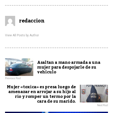
redaccion
View All Posts by Author
Asaltan a mano armada a una
mujer para despojarle de su
vehículo
Previous Post
Mujer «toxica» es presa luego de
amenazar en arrojar a su hijo al
rio y romper un termo por la
cara de su marido.
Next Post