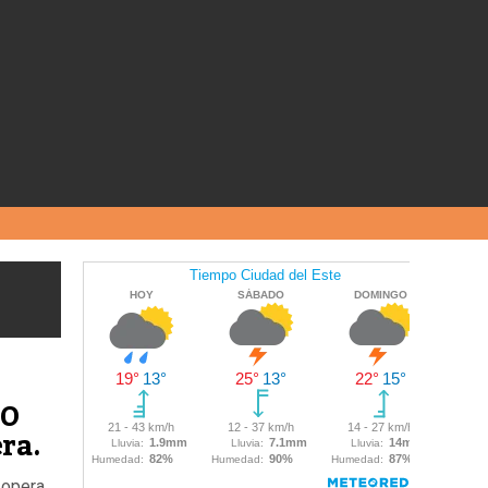
IO
ra.
 opera