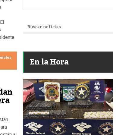
e
El
s
sidente
En la Hora
onales
,
dan
era
stán
para
stán al