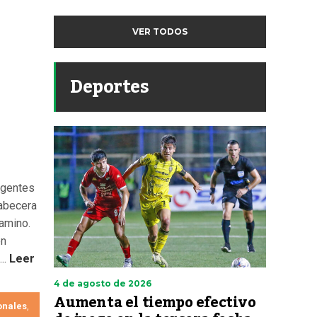
VER TODOS
Deportes
agentes
cabecera
camino.
en
..
Leer
4 de agosto de 2026
Aumenta el tiempo efectivo
onales
,