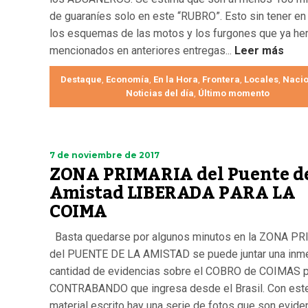
de guaraníes solo en este “RUBRO”. Esto sin tener en
los esquemas de las motos y los furgones que ya h
mencionados en anteriores entregas...
Leer más
Destaque
Economía
En la Hora
Frontera
Locales
Nacio
,
,
,
,
,
Noticias del día
Último momento
,
7 de noviembre de 2017
ZONA PRIMARIA del Puente de
Amistad LIBERADA PARA LA
COIMA
Basta quedarse por algunos minutos en la ZONA P
del PUENTE DE LA AMISTAD se puede juntar una inm
cantidad de evidencias sobre el COBRO de COIMAS p
CONTRABANDO que ingresa desde el Brasil. Con est
material escrito hay una serie de fotos que son evide