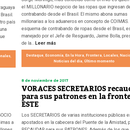
el MILLONARIO negocio de las ropas que ingresan d
raguaya
contrabando desde el Brasil. El mismo abona sumas
Brasil.
millonarias a los aduaneros en concepto de COIMAS. 
tro país
esquema de contrabando de ropas desde el Brasil, e
una
manejado por el Jefe de Resguardo, Jaime Bolla, pre
que
de la...
Leer más
Destaque
Economía
En la Hora
Frontera
Locales
Naci
,
,
,
,
,
nales
,
Noticias del día
Último momento
,
8 de noviembre de 2017
VORACES SECRETARIOS recau
para sus patrones en la front
ESTE
GOCIO
Los SECRETARIOS de varias instituciones públicas e
oimas a
apostados en la cabecera del Puente de la Amistad, 
llones
RECAUDAR para sus PATRONES. Además de los que e