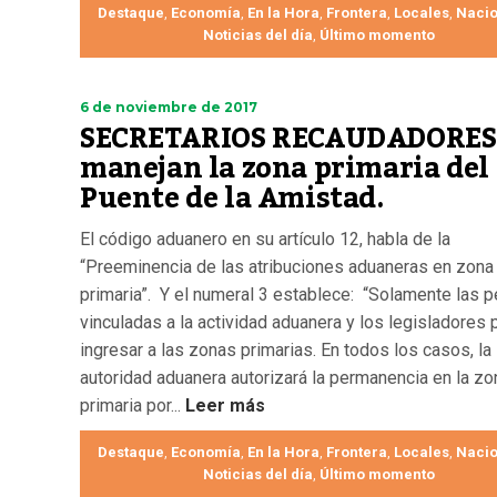
Destaque
Economía
En la Hora
Frontera
Locales
Nacio
,
,
,
,
,
Noticias del día
Último momento
,
6 de noviembre de 2017
SECRETARIOS RECAUDADORES
manejan la zona primaria del
Puente de la Amistad.
El código aduanero en su artículo 12, habla de la
“Preeminencia de las atribuciones aduaneras en zona
primaria”. Y el numeral 3 establece: “Solamente las 
vinculadas a la actividad aduanera y los legisladores
ingresar a las zonas primarias. En todos los casos, la
autoridad aduanera autorizará la permanencia en la zo
primaria por...
Leer más
Destaque
Economía
En la Hora
Frontera
Locales
Nacio
,
,
,
,
,
Noticias del día
Último momento
,