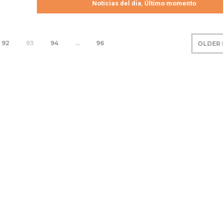
Noticias del día
Último momento
,
92
93
94
…
96
OLDER