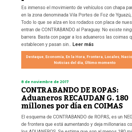
Es inmenso el movimiento de vehículos con chapa pa
en la zona denominada Vila Portes de Foz de Yguazú, 
Todo lo que se alza en los rodados con placa de nues
entran de CONTRABANDO al Paraguay. No existe ning
barrera. Basta con pagar a los aduaneros las coimas 
establecen y pasan sin...
Leer más
Destaque
Economía
En la Hora
Frontera
Locales
Nacio
,
,
,
,
,
Noticias del día
Último momento
,
8 de noviembre de 2017
CONTRABANDO DE ROPAS:
Aduaneros RECAUDAN G. 180
millones por día en COIMAS
El esquema de CONTRABANDO de ROPAS, es un NE
de frontera que está aumentando y deja millonarias c
los ADUANEROS. Se estima que son al menos 180 mi