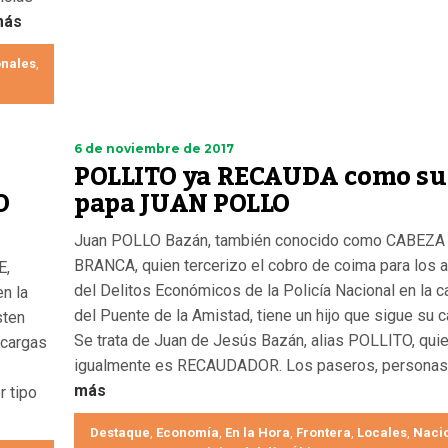
más
nales
,
6 de noviembre de 2017
POLLITO ya RECAUDA como su
O
papa JUAN POLLO
Juan POLLO Bazán, también conocido como CABEZA
BRANCA, quien tercerizo el cobro de coima para los 
E,
del Delitos Económicos de la Policía Nacional en la 
n la
del Puente de la Amistad, tiene un hijo que sigue su 
sten
Se trata de Juan de Jesús Bazán, alias POLLITO, qui
 cargas
igualmente es RECAUDADOR. Los paseros, personas.
más
r tipo
Destaque
Economía
En la Hora
Frontera
Locales
Naci
,
,
,
,
,