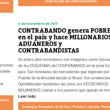
Noticias del día
Último momento
,
nales
,
4 de noviembre de 2017
CONTRABANDO genera POBR
en el país y hace MILLONARIO
ADUANEROS y
CONTRABANDISTAS
En estos días mostramos con imágenes como funcio
personas
de los ESQUEMAS del CONTRABANDO en la zona Est
 podrán
país. Son toneladas de mercaderías que ingresan por 
Puente de la Amistad desde el Brasil. Son evidencia
na
OptinMonster tundentes de como los SECRETARIOS 
ADUANEROS cobran a los paseros que operan en moto
Leer más
nales
,
Destaque
Economía
En la Hora
Frontera
Locales
Naci
,
,
,
,
,