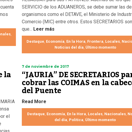
 cuenta
SERVICIO de los ADUANEROS, se debe sumar las de
emos
organismos como el DETAVE, el Ministerio de Industr
Comercio (MIC) entre otros. Estos SECRETARIOS son
que...
Leer más
nales
,
Destaque
Economía
En la Hora
Frontera
Locales
Naci
,
,
,
,
,
Noticias del día
Último momento
,
7 de noviembre de 2017
 la
“JAURIA” DE SECRETARIOS pa
cobrar las COIMAS en la cabec
del Puente
RIMARIA
Read More
ensa
Destaque
Economía
En la Hora
Locales
Nacionales
No
,
,
,
,
,
or el
del día
Politica
Último momento
,
,
e
ncias