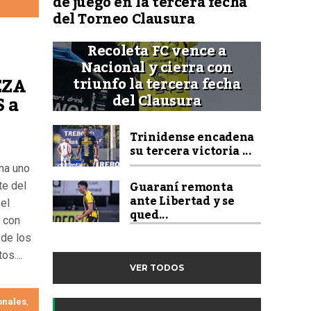
de juego en la tercera fecha
del Torneo Clausura
Recoleta FC vence a
Nacional y cierra con
EZA
triunfo la tercera fecha
del Clausura
S a
Trinidense encadena
su tercera victoria ...
na uno
Guaraní remonta
e del
ante Libertad y se
el
qued...
s con
de los
s....
VER TODOS
onales
,