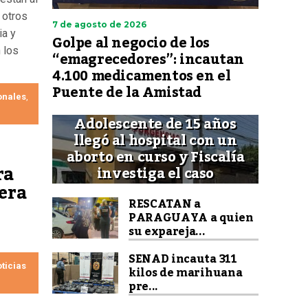
 otros
7 de agosto de 2026
ia y
Golpe al negocio de los
 los
“emagrecedores”: incautan
4.100 medicamentos en el
Puente de la Amistad
onales
,
Adolescente de 15 años
llegó al hospital con un
aborto en curso y Fiscalía
ra
investiga el caso
era
RESCATAN a
PARAGUAYA a quien
su expareja...
SENAD incauta 311
ticias
kilos de marihuana
pre...