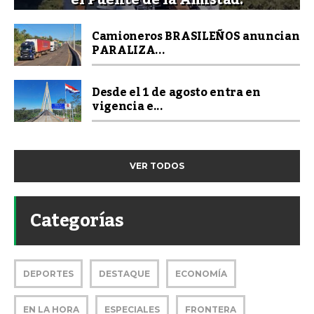
el Puente de la Amistad.
Camioneros BRASILEÑOS anuncian
PARALIZA...
Desde el 1 de agosto entra en
vigencia e...
VER TODOS
Categorías
DEPORTES
DESTAQUE
ECONOMÍA
EN LA HORA
ESPECIALES
FRONTERA